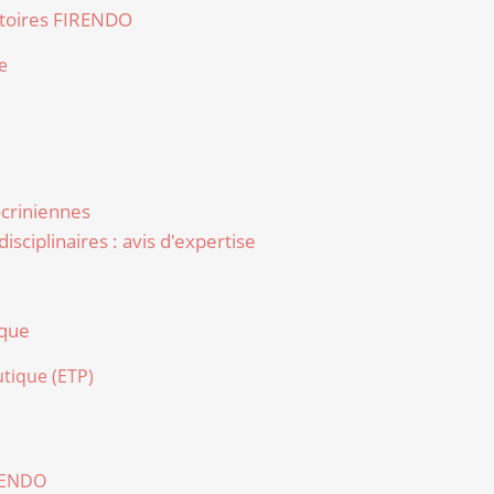
atoires FIRENDO
e
criniennes
sciplinaires : avis d'expertise
que
tique (ETP)
IRENDO