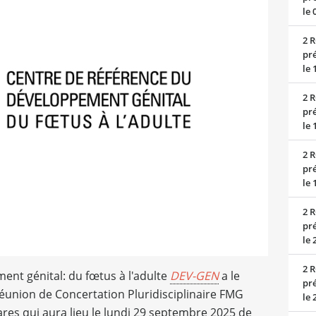
le 
2 R
pré
le 
2 R
pré
le 
2 R
pré
le 
2 R
pré
le 
2 R
nt génital: du fœtus à l'adulte
DEV-GEN
a le
pré
 Réunion de Concertation Pluridisciplinaire FMG
le 
Rares qui aura lieu le lundi 29 septembre 2025 de