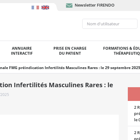
Newsletter FIRENDO
ANNUAIRE
PRISE EN CHARGE
FORMATIONS & ÉD
INTERACTIF
DU PATIENT
THÉRAPEUTI
nale FMG préindication Infertilités Masculines Rares : le 29 septembre 2025
on Infertilités Masculines Rares : le
/2025
2 R
pré
le 
2 R
pré