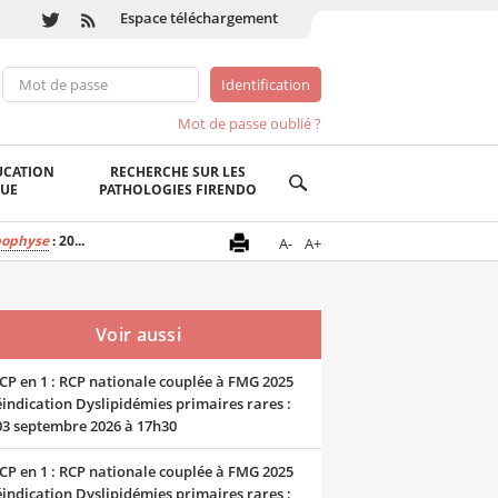
Espace téléchargement
Mot de passe oublié ?
UCATION
RECHERCHE SUR LES
QUE
PATHOLOGIES FIRENDO
ophyse
: 20...
A-
A+
Voir aussi
CP en 1 : RCP nationale couplée à FMG 2025
indication Dyslipidémies primaires rares :
03 septembre 2026 à 17h30
CP en 1 : RCP nationale couplée à FMG 2025
indication Dyslipidémies primaires rares :