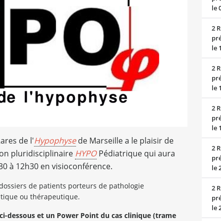
le 
2 R
pré
le 
2 R
pré
le 
2 R
pré
le 
ares de l'
Hypophyse
de Marseille a le plaisir de
2 R
on pluridisciplinaire
HYPO
Pédiatrique qui aura
pré
30 à 12h30 en visioconférence.
le 
dossiers de patients porteurs de pathologie
2 R
tique ou thérapeutique.
pré
le 
 ci-dessous et un Power Point du cas clinique (trame