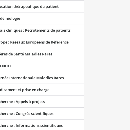
cation thérapeutique du patient
idémiologie
ais cliniques : Recrutements de patients
rope : Réseaux Européens de Référence
ières de Santé Maladies Rares
RENDO
rnée Internationale Maladies Rares
dicament et prise en charge
herche : Appels à projets
herche : Congrès scientifiques
herche : Informations scientifiques