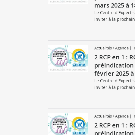
mars 2025 à 1
Le Centre d'Experti
inviter à la prochai
Actualités / Agenda
|
2 RCP en 1 : 
préindication
février 2025 à
Le Centre d'Experti
inviter à la prochai
Actualités / Agenda
|
2 RCP en 1 : 
préindication