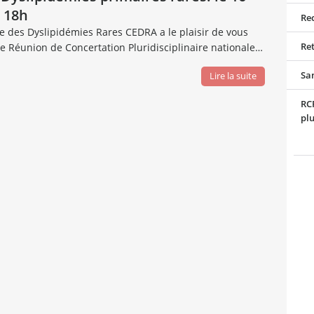
à 18h
Rec
se des Dyslipidémies Rares CEDRA a le plaisir de vous
Re
ne Réunion de Concertation Pluridisciplinaire nationale…
Sa
Lire la suite
RCP
plu