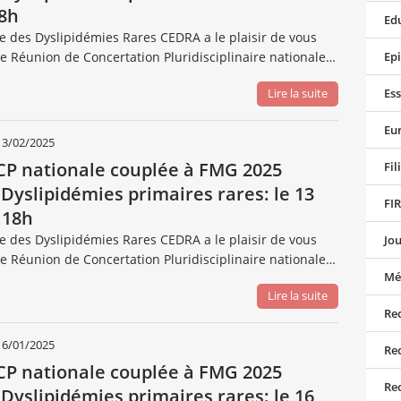
8h
Edu
se des Dyslipidémies Rares CEDRA a le plaisir de vous
ne Réunion de Concertation Pluridisciplinaire nationale…
Ep
Lire la suite
Ess
Eu
13/02/2025
RCP nationale couplée à FMG 2025
Fil
 Dyslipidémies primaires rares: le 13
FI
 18h
se des Dyslipidémies Rares CEDRA a le plaisir de vous
Jou
ne Réunion de Concertation Pluridisciplinaire nationale…
Mé
Lire la suite
Rec
16/01/2025
Rec
RCP nationale couplée à FMG 2025
Rec
 Dyslipidémies primaires rares: le 16