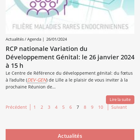
Actualités / Agenda
|
26/01/2024
RCP nationale Variation du
Développement Génital: le 26 janvier 2024
à 15 h
Le Centre de Référence du développement génital: du fœtus
à l'adulte (
DEV-GEN
) de Lille a le plaisir de vous inviter à la
prochaine Réunion de…
Lire la suite
Précédent
1
2
3
4
5
6
7
8
9
10
Suivant
Actualités