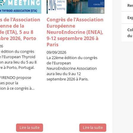
Re
Ex
s de l'Association
Congrès de l'Association
enne de la
Européenne
Col
e (ETA), 5 au 8
NeuroEndocrine (ENEA),
du
bre 2026, Porto
9-12 septembre 2026 à
Paris
26
 édition du congrès
09/09/2026
e l'European Thyroid
La 22ème édition du congrès
on aura lieu du 5 au 8
de l'European
 à Porto, Portugal.
NeuroEndocrine Association
aura lieu du 9 au 12
e FIRENDO propose
septembre 2026 à Paris.
es pour la
tion à ce congrès à…
Lire la suite
Lire la suite