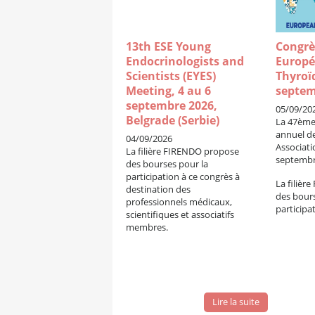
13th ESE Young
Congrè
Endocrinologists and
Europé
Scientists (EYES)
Thyroïd
Meeting, 4 au 6
septem
septembre 2026,
05/09/20
Belgrade (Serbie)
La 47ème
annuel d
04/09/2026
Associati
La filière FIRENDO propose
septembre
des bourses pour la
participation à ce congrès à
La filièr
destination des
des bours
professionnels médicaux,
participa
scientifiques et associatifs
membres.
Lire la suite