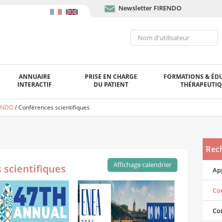
Newsletter FIRENDO
ANNUAIRE
PRISE EN CHARGE
FORMATIONS & ÉD
INTERACTIF
DU PATIENT
THÉRAPEUTI
RENDO
/
Conférences scientifiques
Rec
Affichage calendrier
 scientifiques
App
Con
Co