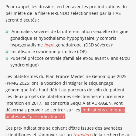
Pour rappel, les dossiers en lien avec les pré-indications du
périmètre de la filière FIRENDO sélectionnées par la HAS
seront discutés :
Anomalies sévères de la différenciation sexuelle d’origine
gonadique et hypothalamo-hypophysaire, y compris
hypogonadisme
hypo
gonadotrope. (DSD sévères);
Insuffisance ovarienne primitive (IOP).
Puberté précoce centrale (familiale et/ou avant 6 ans et/ou
syndromique)
Les plateformes du Plan France Médecine Génomique 2025
(PFMG 2025) ont la vocation d'intégrer le séquençage
génomique très haut débit au parcours de soin du patient.
Les deux projets de plateformes sélectionnés en première
intention en 2017, les consortia SeqOIA et AURAGEN, vont
désormais pouvoir se centrer sur les
indications cliniques
pilotes (ou "pré-indications")
.
Ces pré-indications se doivent d'être issues des avancées
scientifiques et s'appuyer sur un
transfert
de la recherche au