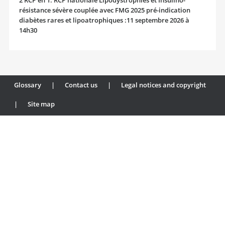
2 RCP en 1: RCP nationale Lipodystrophies et Insulino-
résistance sévère couplée avec FMG 2025 pré-indication
diabètes rares et lipoatrophiques :11 septembre 2026 à
14h30
Glossary
|
Contact us
|
Legal notices and copyright
|
Site map