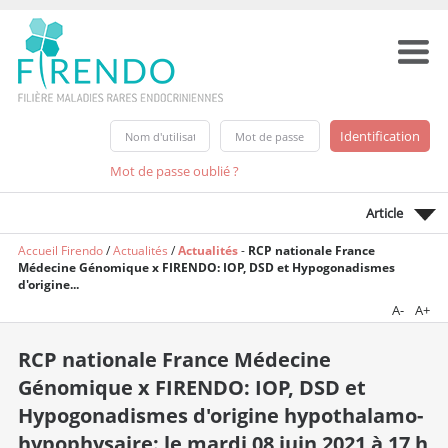
Mot de passe oublié ?
Article
Accueil Firendo
/
Actualités
/
Actualités
-
RCP nationale France
Médecine Génomique x FIRENDO: IOP, DSD et Hypogonadismes
d'origine...
A-
A+
RCP nationale France Médecine
Génomique x FIRENDO: IOP, DSD et
Hypogonadismes d'origine hypothalamo-
hypophysaire: le mardi 08 juin 2021 à 17 h