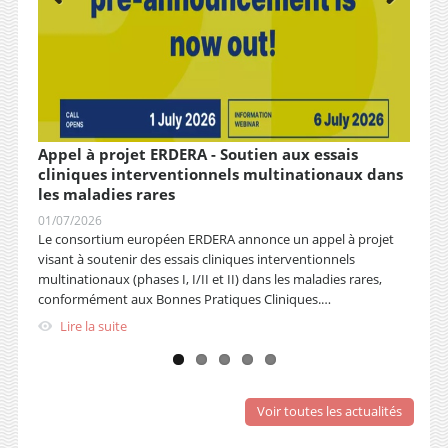
 le
Appel à projet ERDERA - Soutien aux essais
Appe
cliniques interventionnels multinationaux dans
le d
les maladies rares
fonc
vous
01/07/2026
17/08
s
Le consortium européen ERDERA annonce un appel à projet
La Dir
visant à soutenir des essais cliniques interventionnels
candid
multinationaux (phases I, I/II et II) dans les maladies rares,
Maladi
conformément aux Bonnes Pratiques Cliniques.…
pour 
Lire la suite
Lir
Voir toutes les actualités