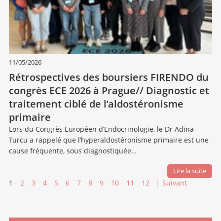
11/05/2026
Rétrospectives des boursiers FIRENDO du
congrès ECE 2026 à Prague// Diagnostic et
traitement ciblé de l’aldostéronisme
primaire
Lors du Congrès Européen d’Endocrinologie, le Dr Adina
Turcu a rappelé que l’hyperaldostéronisme primaire est une
cause fréquente, sous diagnostiquée…
Lire la suite
1
2
3
4
5
6
7
8
9
10
11
12
Suivant