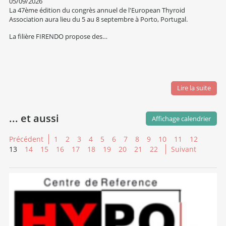
05/09/2026
La 47ème édition du congrès annuel de l'European Thyroid
Association aura lieu du 5 au 8 septembre à Porto, Portugal.
La filière FIRENDO propose des…
Lire la suite
... et aussi
Affichage calendrier
Précédent
1
2
3
4
5
6
7
8
9
10
11
12
13
14
15
16
17
18
19
20
21
22
Suivant