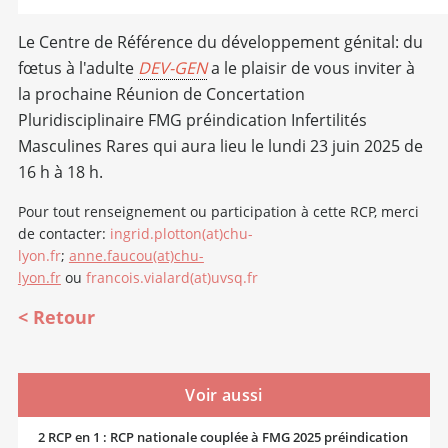
Le Centre de Référence du développement génital: du
fœtus à l'adulte
DEV-GEN
a le plaisir de vous inviter à
la prochaine Réunion de Concertation
Pluridisciplinaire FMG préindication Infertilités
Masculines Rares qui aura lieu le lundi 23 juin 2025 de
16 h à 18 h.
Pour tout renseignement ou participation à cette RCP, merci
de contacter:
ingrid.plotton(at)chu-
lyon.fr
;
anne.faucou(at)chu-
lyon.fr
ou
francois.vialard(at)uvsq.fr
Retour
Voir aussi
2 RCP en 1 : RCP nationale couplée à FMG 2025 préindication