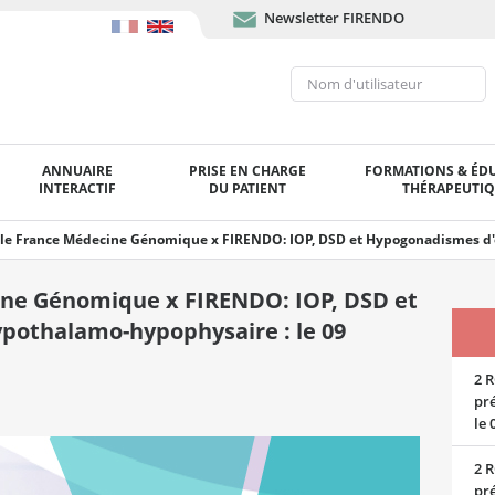
Newsletter FIRENDO
ANNUAIRE
PRISE EN CHARGE
FORMATIONS & ÉD
INTERACTIF
DU PATIENT
THÉRAPEUTI
le France Médecine Génomique x FIRENDO: IOP, DSD et Hypogonadismes d'or
ine Génomique x FIRENDO: IOP, DSD et
pothalamo-hypophysaire : le 09
2 R
pré
le 
2 R
pré