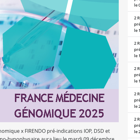
le 
2 R
pré
le 
2 R
pré
le 
2 R
pré
le 
2 R
pré
le 
2 R
pré
omique x FIRENDO pré-indications IOP, DSD et
le 
o-hypophysaire aura lieu le mardi 09 décembre