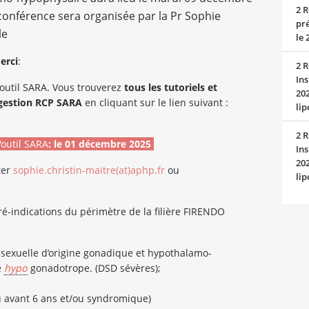
2 R
onférence sera organisée par la Pr Sophie
pré
le
le 
erci
:
2 R
Ins
'outil SARA. Vous trouverez
tous
les tutoriels et
202
e gestion RCP SARA
en cliquant sur le lien suivant :
lip
2 R
'outil SARA
: le 01 décembre 2025
Ins
202
ter
sophie.christin-maitre(at)aphp.fr
ou
lip
pré-indications du périmètre de la filière FIRENDO
 sexuelle d’origine gonadique et hypothalamo-
e
hypo
gonadotrope. (DSD sévères);
ou avant 6 ans et/ou syndromique)