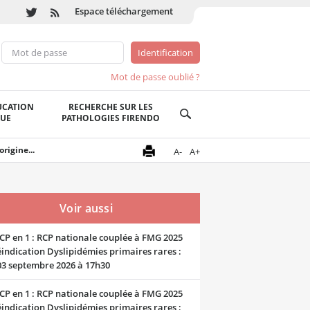
Espace téléchargement
Mot de passe oublié ?
UCATION
RECHERCHE SUR LES
QUE
PATHOLOGIES FIRENDO
igine...
A-
A+
Voir aussi
CP en 1 : RCP nationale couplée à FMG 2025
indication Dyslipidémies primaires rares :
03 septembre 2026 à 17h30
CP en 1 : RCP nationale couplée à FMG 2025
indication Dyslipidémies primaires rares :