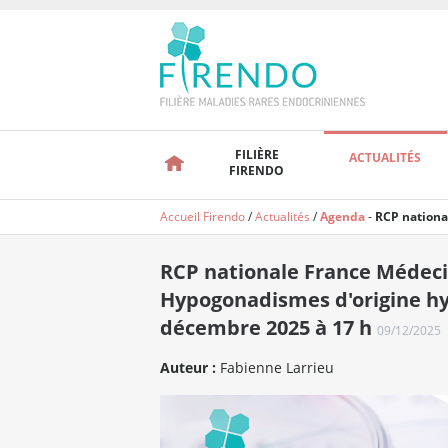
FILIÈRE
ACTUALITÉS
FIRENDO
Accueil Firendo
/
Actualités
/
Agenda
-
RCP nationa
RCP nationale France Médec
Hypogonadismes d'origine hy
décembre 2025 à 17 h
09/12/2025
Auteur :
Fabienne Larrieu