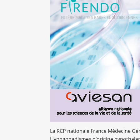
La RCP nationale France Médecine Gén
Hypogonadismes d'origine hypothalam