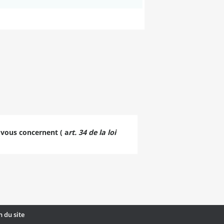
 vous concernent ( a
rt. 34 de la loi
n du site