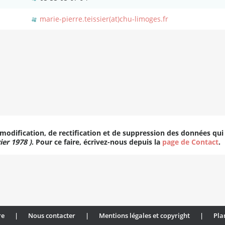
marie-pierre.teissier(at)chu-limoges.fr
 modification, de rectification et de suppression des données qui
ier 1978 )
. Pour ce faire, écrivez-nous depuis la
page de Contact
.
re
|
Nous contacter
|
Mentions légales et copyright
|
Pla