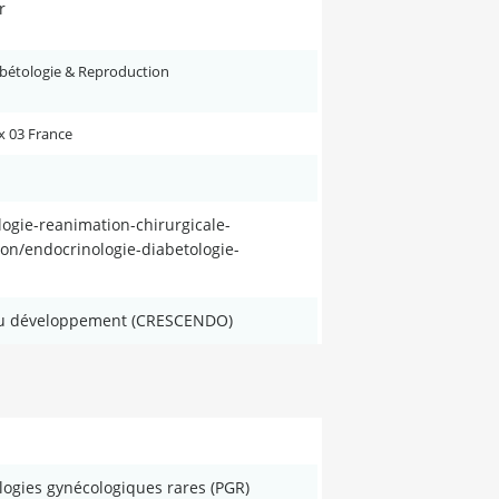
fr
abétologie & Reproduction
x 03 France
logie-reanimation-chirurgicale-
on/endocrinologie-diabetologie-
 du développement (CRESCENDO)
ogies gynécologiques rares (PGR)