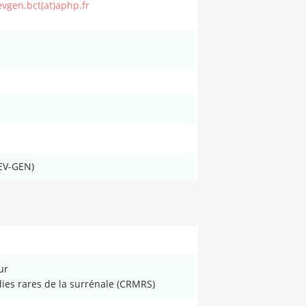
vgen.bct(at)aphp.fr
DEV-GEN)
ur
es rares de la surrénale (CRMRS)