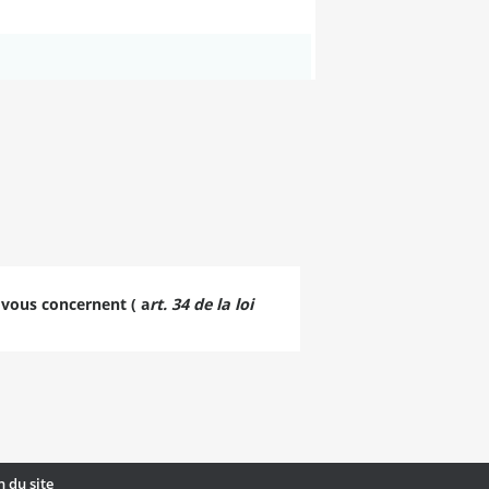
 vous concernent ( a
rt. 34 de la loi
n du site