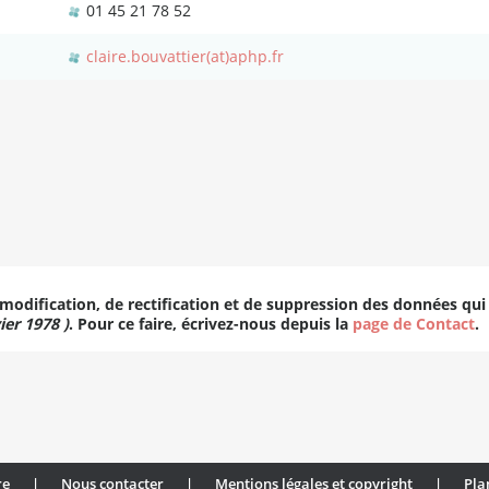
01 45 21 78 52
claire.bouvattier(at)aphp.fr
 modification, de rectification et de suppression des données qui
ier 1978 )
. Pour ce faire, écrivez-nous depuis la
page de Contact
.
re
|
Nous contacter
|
Mentions légales et copyright
|
Pla