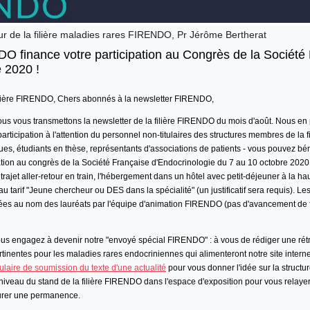
ur de la filière maladies rares FIRENDO, Pr Jérôme Bertherat
DO finance votre participation au Congrès de la Société
e 2020 !
lière FIRENDO, Chers abonnés à la newsletter FIRENDO,
nous vous transmettons la newsletter de la filière FIRENDO du mois d'août. Nous en
articipation à l'attention du personnel
non-titulaires
des
structures membres
de la 
ques, étudiants en thèse, représentants d'associations de patients - vous pouvez bé
ation au congrès de la Société Française d'Endocrinologie
du 7 au 10 octobre 2020 
ajet aller-retour en train, l'hébergement dans un hôtel avec petit-déjeuner à la hau
au tarif "Jeune chercheur ou DES dans la spécialité" (un justificatif sera requis). Les
tuées au nom des lauréats par l'équipe d'animation FIRENDO (pas d'avancement de f
ous engagez à devenir notre "envoyé spécial FIRENDO" : à vous de rédiger une rétr
tinentes pour les maladies rares endocriniennes qui alimenteront notre site intern
ulaire de soumission du texte d'une actualité
pour vous donner l'idée sur la structu
iveau du stand de la filière FIRENDO dans l'espace d'exposition pour vous relayer
urer une permanence.