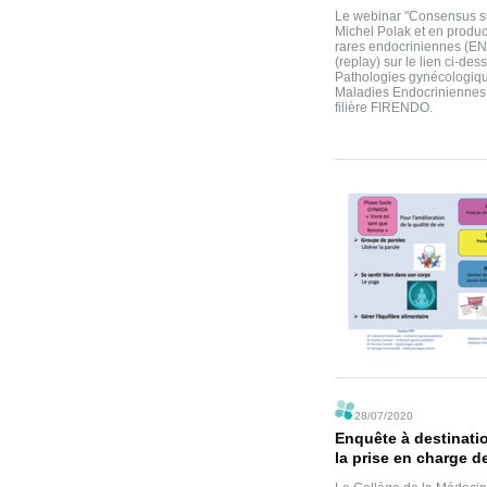
Le webinar "Consensus sur
Michel Polak et en produ
rares endocriniennes (E
(replay) sur le lien ci-de
Pathologies gynécologiques
Maladies Endocrinienne
filière FIRENDO.
28/07/2020
Enquête à destinati
la prise en charge d