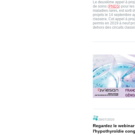
Le deuxième appel à proje
de soins (
PNDS
) pour le
maladies rares, est sorti 
projets le 14 septembre a
classera. Cet appel à pro
permis en 2019 à neuf pr
dehors des circuits class
29/07/2020
Regardez le webina
l'hypothyroïdie cong