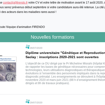
sse
contact(at)firendo.fr
votre CV et votre lettre de motivation avant le 17 août 2020, 
ous serez prévenus début septembre si votre candidature aura été retenue. La cit
 des acteurs dans les maladies rares aussi !
toute l'équipe d'animation FIRENDO
Nouvelles formations
28/07/2020
Diplôme universitaire "Génétique et Reproduction"
Saclay : inscriptions 2020-2021 sont ouvertes
L’objectif de ce DU dirigé par le Pr Micheline Misrahi (hôpital 
de rappeler les bases de génétique nécessaires pour compren
technologies, leurs utilisations diagnostiques et thérapeutique
évolutions à l’ensemble des personnels impliqués dans la rep
diagnostic prénatal. Les enseignements se déroulent à l'hôpita
novembre 2020 et mars-juin 2021 (88 h d’enseignement théori
dirigés et 8h de travaux pratiques).
29/07/2020