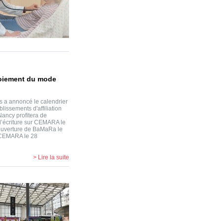
loiement du mode
 a annoncé le calendrier
issements d'affiliation
ncy profitera de
d’écriture sur CEMARA le
l'ouverture de BaMaRa le
r CEMARA le 28
> Lire la suite