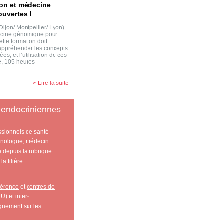
ion et médecine
ouvertes !
Dijon/ Montpellier/ Lyon)
édecine génomique pour
te formation doit
’appréhender les concepts
s, et l’utilisation de ces
e, 105 heures
> Lire la suite
s endocriniennes
essionnels de santé
rinologue, médecin
le depuis la
rubrique
a filière
férence
et
centres de
U) et inter-
ignement sur les