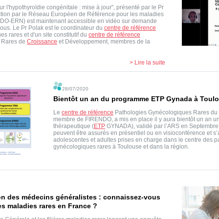
 l'hypothyroïdie congénitale : mise à jour", présenté par le Pr
ction par le Réseau Européen de Référence pour les maladies
NDO-ERN) est maintenant accessible en vidéo sur demande
ssous. Le Pr Polak est le coordinateur du
centre de référence
 rares et d'un site constitutif du
centre de référence
s Rares de
Croissance
et Développement, membres de la
> Lire la suite
28/07/2020
Bientôt un an du programme ETP Gynada à Toul
Le
centre de référence
Pathologies Gynécologiques Rares du 
membre de FIRENDO, a mis en place il y aura bientôt un an 
thérapeutique (
ETP
GYNADA), validé par l’ARS en Septembre 
peuvent être assurés en présentiel ou en visioconférence et s
adolescentes et adultes prises en charge dans le centre des p
gynécologiques rares à Toulouse et dans la région.
on des médecins généralistes : connaissez-vous
es maladies rares en France ?