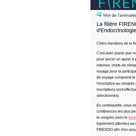
Mot de l'animate
La filière FIREN
d'Endocrinologi
Chers membres de la fi
C'est avec plaisir que 
pour lancer un appel à p
internes, chefs de clini
voyage
pour la
particip
de voyage comprend le tr
l'inscription au congrès 
inscriptions sont effec
sélectionnés).
En contrepartie, vous v
conférences les plus per
le congrès (voici le
form
également attendus au n
FIRENDO afin d'en ass