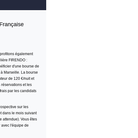
 Française
 profitons également
filière FIRENDO :
néficier d'une
bourse de
à Marseille. La bourse
teur de 120 €/nuit et
 réservations et les
rais par les candidats
ospective sur les
et dans le mois suivant
re attendue). Vous êtes
 avec l'équipe de