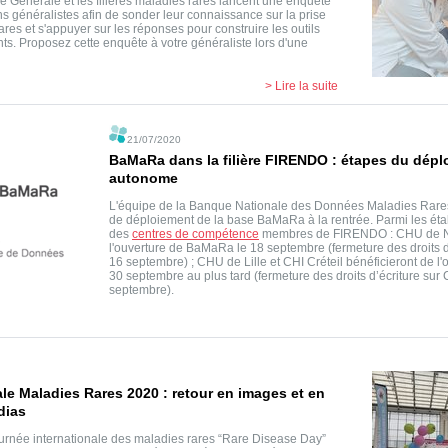
 Générale et les filières maladies rares lancent une enquête
s généralistes afin de sonder leur connaissance sur la prise
res et s'appuyer sur les réponses pour construire les outils
nts. Proposez cette enquête à votre généraliste lors d'une
> Lire la suite
21/07/2020
BaMaRa dans la filière FIRENDO : étapes du dép
autonome
L'équipe de la Banque Nationale des Données Maladies Rares
de déploiement de la base BaMaRa à la rentrée. Parmi les établ
des
centres de compétence
membres de FIRENDO : CHU de Na
l'ouverture de BaMaRa le 18 septembre (fermeture des droits 
16 septembre) ; CHU de Lille et CHI Créteil bénéficieront de 
30 septembre au plus tard (fermeture des droits d’écriture su
septembre).
le Maladies Rares 2020 : retour en images et en
dias
ournée internationale des maladies rares “Rare Disease Day”