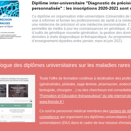
Diplôme inter-universitaire "Diagnostic de précis
personnalisée" : les inscriptions 2020-2021 sont 
Ce diplôme en organisation inter-universitaire (Universités de 
vise à informer et former les professionnels de santé à la m
une médecine de précision et une médecine personnalisée. Cet
permettre de mettre à jour les connaissances en génétique, d
d’outils de génétique nouvelle génération, la gestion des donnée
données à visée diagnostique et thérapeutique. Au programm
d’enseignement réparties entre janvier, mars et juin 2021.
logue des diplômes universitaires sur les maladies rare
Toute l'offre de formation continue à destination des prof
(généralistes, pédiatre, sage-femme, pharmacien, endoc
biologiste, chrurgien ...) ou des chercheurs est consultab
"Formation et Education thérapeutique" du site internet de l
www.firendo.fr !
Ce sont le personnel médical membres des
centres de ré
compétence
qui organisent ces diplômes universitaires (D
universitaires (DIU) dans le cadre de leur mission d'ense