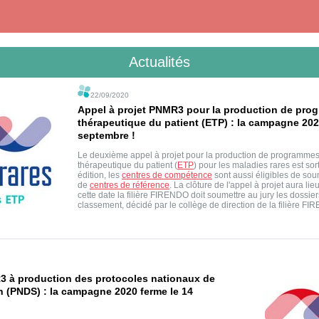
Actualités
22/09/2020
Appel à projet PNMR3 pour la production de pro
thérapeutique du patient (ETP) : la campagne 202
septembre !
Le deuxième appel à projet pour la production de programmes
thérapeutique du patient (
ETP
) pour les maladies rares est sort
édition, les
centres de compétence
sont aussi éligibles de soum
de
centres de référence
. La clôture de l'appel à projet aura li
cette date la filière FIRENDO doit soumettre au jury les dossie
classement, décidé par le collège de direction de la filière F
3 à production des protocoles nationaux de
n (PNDS) : la campagne 2020 ferme le 14