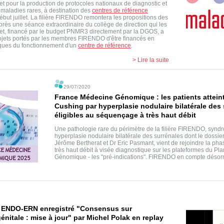
t pour la production de protocoles nationaux de diagnostic et
s maladies rares, à destination des
centres de référence
début juillet. La filière FIRENDO remontera les propositions des
près une séance extraordinaire du collège de direction qui les
jet, financé par le budget PNMR3 directement par la DGOS, a
ojets portés par les membres FIRENDO d'être financés en
iques du fonctionnement d'un
centre de référence
.
> Lire la suite
29/07/2020
France Médecine Génomique : les patients attei
Cushing par hyperplasie nodulaire bilatérale des
éligibles au séquençage à très haut débit
Une pathologie rare du périmètre de la filière FIRENDO, syn
hyperplasie nodulaire bilatérale des surrénales dont le dossier
Jérôme Bertherat et Dr Eric Pasmant, vient de rejoindre la ph
très haut débit à visée diagnostique sur les plateformes du P
Génomique - les "pré-indications". FIRENDO en compte désorm
r ENDO-ERN enregistré "Consensus sur
énitale : mise à jour" par Michel Polak en replay