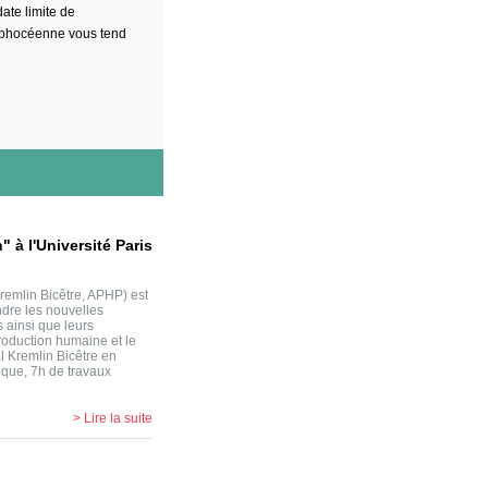
date limite de
é phocéenne vous tend
 à l'Université Paris
Kremlin Bicêtre, APHP) est
dre les nouvelles
s ainsi que leurs
roduction humaine et le
l Kremlin Bicêtre en
que, 7h de travaux
> Lire la suite