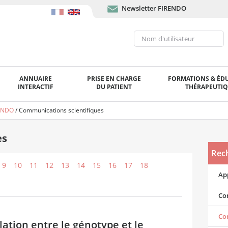
Newsletter FIRENDO
ANNUAIRE
PRISE EN CHARGE
FORMATIONS & ÉD
INTERACTIF
DU PATIENT
THÉRAPEUTI
RENDO
/
Communications scientifiques
es
Rec
9
10
11
12
13
14
15
16
17
18
App
Con
Co
lation entre le génotype et le