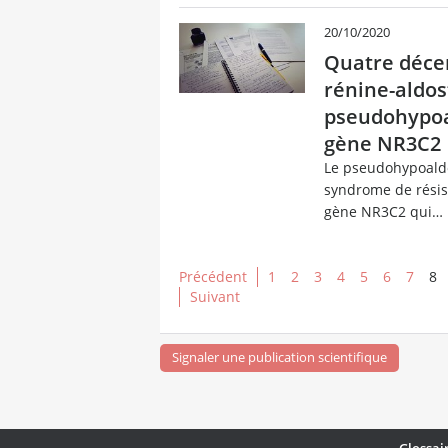
20/10/2020
Quatre déce
rénine-aldos
pseudohypoa
gène NR3C2
Le pseudohypoaldo
syndrome de résis
gène NR3C2 qui…
Précédent
1
2
3
4
5
6
7
8
Suivant
Signaler une publication scientifique