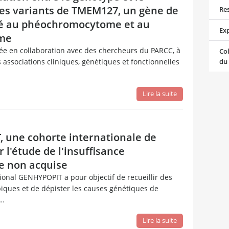
es variants de TMEM127, un gène de
Re
ité au phéochromocytome et au
Ex
me
sée en collaboration avec des chercheurs du PARCC, à
Col
s associations cliniques, génétiques et fonctionnelles
du
Lire la suite
 une cohorte internationale de
 l'étude de l'insuffisance
e non acquise
ional GENHYPOPIT a pour objectif de recueillir des
ques et de dépister les causes génétiques de
e…
Lire la suite