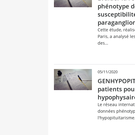
phénotype d
susceptibil
paraganglio
Cette étude, réali
Paris, a analysé le
des…
05/11/2020
GENHYPOPIT,
patients pour
hypophysair
Le réseau internat
données phénotypi
l'hypopituitarism