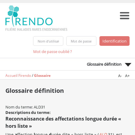
Mot de passe oublié ?
Glossaire définition
Accueil Firendo
/
Glossaire
A-
A+
Glossaire définition
Nom du terme: ALD31
Descriptions du terme:
Reconnaissance des affectations longue durée «
hors liste »
Une
a
ffection
l
ongue
d
urée dite « hors liste » (
ALD
31), est