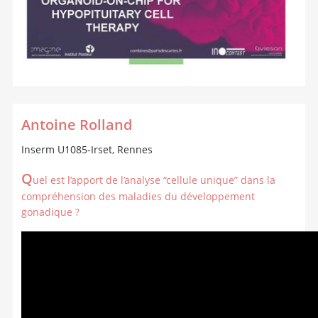
Antoine Rolland
Inserm U1085-Irset, Rennes
Q
uel est l’apport de l’analyse “cellule unique” dans la
compréhension des maladies du développement
gonadique ?