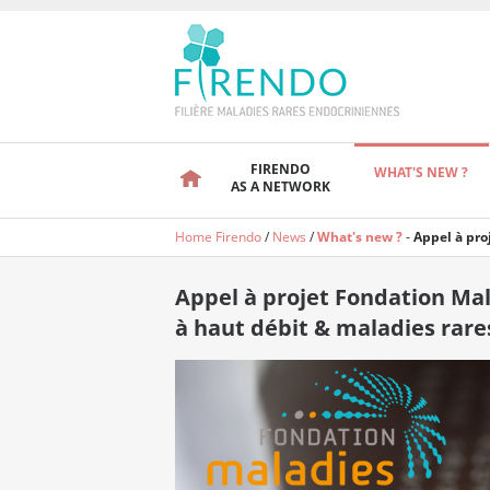
FIRENDO
WHAT'S NEW ?
AS A NETWORK
Home Firendo
/
News
/
What's new ?
-
Appel à pro
Appel à projet Fondation Ma
à haut débit & maladies rar