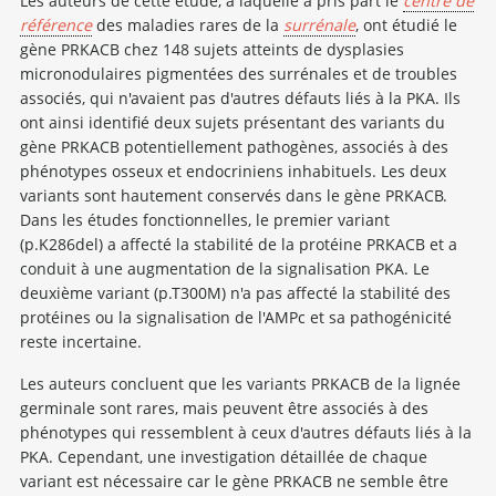
Les auteurs de cette étude, à laquelle a pris part le
centre de
référence
des maladies rares de la
surrénale
, ont étudié le
gène PRKACB chez 148 sujets atteints de dysplasies
micronodulaires pigmentées des surrénales et de troubles
associés, qui n'avaient pas d'autres défauts liés à la PKA. Ils
ont ainsi identifié deux sujets présentant des variants du
gène PRKACB potentiellement pathogènes, associés à des
phénotypes osseux et endocriniens inhabituels. Les deux
variants sont hautement conservés dans le gène PRKACB.
Dans les études fonctionnelles, le premier variant
(p.K286del) a affecté la stabilité de la protéine PRKACB et a
conduit à une augmentation de la signalisation PKA. Le
deuxième variant (p.T300M) n'a pas affecté la stabilité des
protéines ou la signalisation de l'AMPc et sa pathogénicité
reste incertaine.
Les auteurs concluent que les variants PRKACB de la lignée
germinale sont rares, mais peuvent être associés à des
phénotypes qui ressemblent à ceux d'autres défauts liés à la
PKA. Cependant, une investigation détaillée de chaque
variant est nécessaire car le gène PRKACB ne semble être