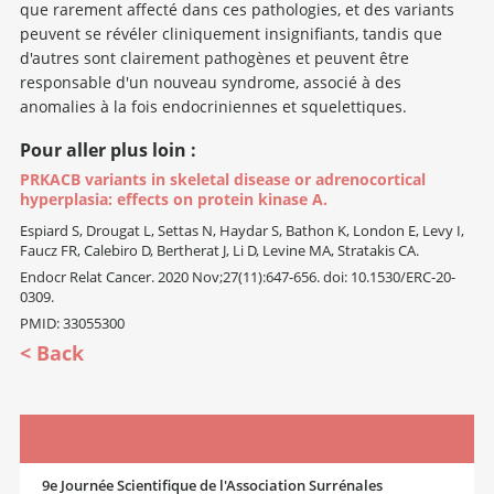
que rarement affecté dans ces pathologies, et des variants
peuvent se révéler cliniquement insignifiants, tandis que
d'autres sont clairement pathogènes et peuvent être
responsable d'un nouveau syndrome, associé à des
anomalies à la fois endocriniennes et squelettiques.
Pour aller plus loin :
PRKACB variants in skeletal disease or adrenocortical
hyperplasia: effects on protein kinase A.
Espiard S, Drougat L, Settas N, Haydar S, Bathon K, London E, Levy I,
Faucz FR, Calebiro D, Bertherat J, Li D, Levine MA, Stratakis CA.
Endocr Relat Cancer. 2020 Nov;27(11):647-656. doi: 10.1530/ERC-20-
0309.
PMID: 33055300
Back
9e Journée Scientifique de l'Association Surrénales