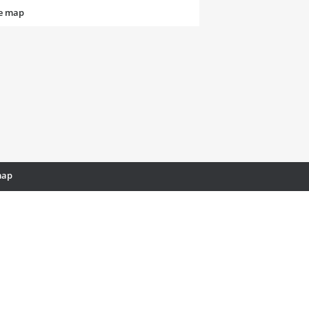
te map
map