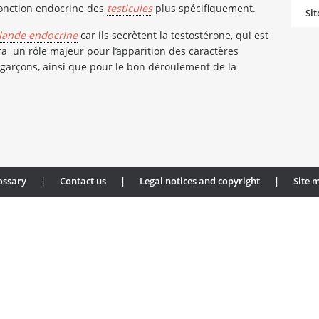
fonction endocrine des
testicules
plus spécifiquement.
Si
lande endocrine
car ils secrètent la testostérone, qui est
ra un rôle majeur pour l’apparition des caractères
garçons, ainsi que pour le bon déroulement de la
ossary
|
Contact us
|
Legal notices and copyright
|
Site 