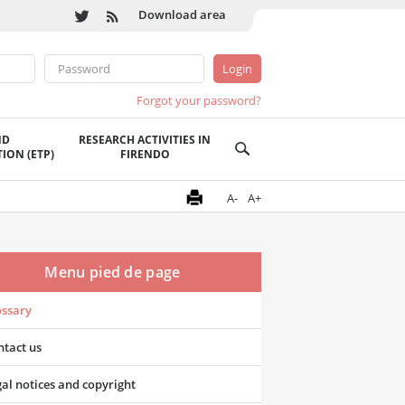
Download area
Forgot your password?
ND
RESEARCH ACTIVITIES IN
ION (ETP)
FIRENDO
A-
A+
Menu pied de page
ossary
tact us
al notices and copyright