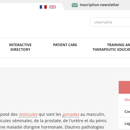
Inscription newsletter
INTERACTIVE
PATIENT CARE
TRAINING A
DIRECTORY
THERAPEUTIC EDUCAT
Gl
Con
mposé des
testicules
qui sont les
gonades
au masculin,
cules séminales, de la prostate, de l'urètre et du pénis.
Leg
ne maladie d’origine hormonale. D’autres pathologies