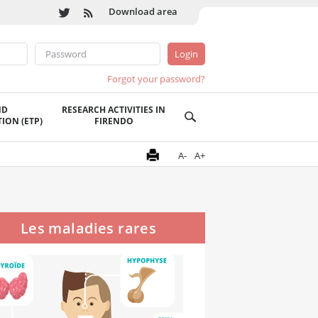
Download area
Forgot your password?
ND
RESEARCH ACTIVITIES IN
ION (ETP)
FIRENDO
A-
A+
Les maladies rares
endocriniennes