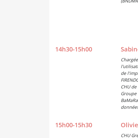
(BNDMR
14h30-15h00
Sabi
Chargée
l'utilis
de l'imp
FIREND
CHU de
Groupe 
BaMaRa 
donnée
15h00-15h30
Olivi
CHU Gre