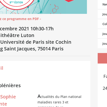
Ne
Jo
ez ce programme en PDF -
Co
écembre 2021 10h30-17h
Jo
ithéâtre Luton
Université de Paris site Cochin
Jou
g Saint Jacques, 75014 Paris
il
F
plénières
24
A
-Sophie
ctualités du Plan national
maladies rares 3 et
nte