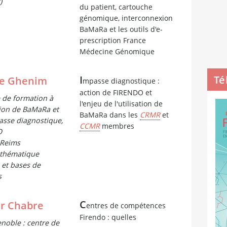
)
du patient, cartouche
génomique, interconnexion
BaMaRa et les outils d'e-
prescription France
Médecine Génomique
Té
I
ne Ghenim
mpasse diagnostique :
action de FIRENDO et
 de formation à
l'enjeu de l'utilisation de
ation de BaMaRa et
BaMaRa dans les
CRMR
et
asse diagnostique,
CCMR
membres
O
 Reims
thématique
et bases de
s
C
er Chabre
entres de compétences
Firendo : quelles
noble : centre de