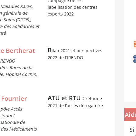
campagne de re-
 Maladies Rares,
labellisation des centres
n générale de
experts 2022
de Soins (DGOS),
e des Solidarités et
nté
B
e Bertherat
ilan 2021 et perspectives
2022 de FIRENDO
 FIRENDO
dies Rares de la
e, Hôpital Cochin,
A
TU et RTU :
 Fournier
réforme
2021 de l'accès dérogatoire
 pôle Accès
Aid
sionnel
nationale de
é des Médicaments
Si