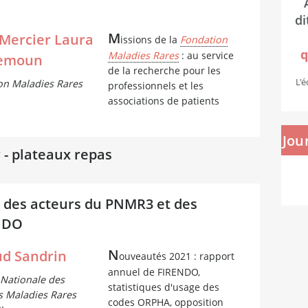
di
M
 Mercier Laura
issions de la
Fondation
q
Maladies Rares
: au service
emoun
de la recherche pour les
L'
on Maladies Rares
professionnels et les
associations de patients
Jou
 - plateaux repas
s des acteurs du PNMR3 et des
NDO
N
d Sandrin
ouveautés 2021 : rapport
annuel de FIRENDO,
Nationale des
statistiques d'usage des
 Maladies Rares
codes ORPHA, opposition