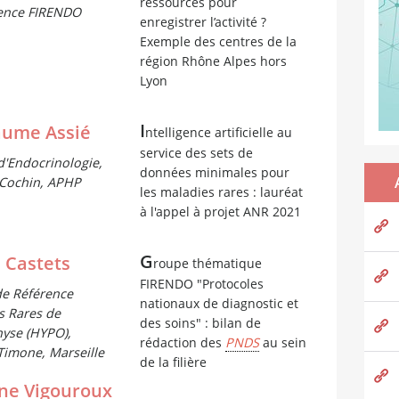
ressources pour
ence FIRENDO
enregistrer l’activité ?
Exemple des centres de la
région Rhône Alpes hors
Lyon
I
aume Assié
ntelligence artificielle au
service des sets de
d'Endocrinologie,
données minimales pour
 Cochin, APHP
les maladies rares : lauréat
à l'appel à projet ANR 2021
G
 Castets
roupe thématique
FIRENDO "Protocoles
de Référence
nationaux de diagnostic et
s Rares de
des soins" : bilan de
hyse (HYPO),
rédaction des
PNDS
au sein
Timone, Marseille
de la filière
ne Vigouroux