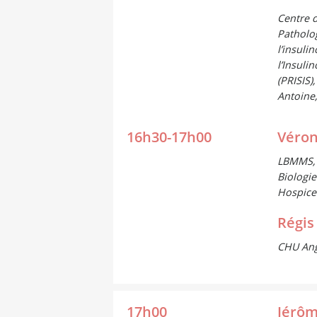
Centre 
Patholo
l’insuli
l’Insulin
(PRISIS)
Antoine,
16h30-17h00
Véron
LBMMS, 
Biologie
Hospices
Régis
CHU An
17h00
Jérôm