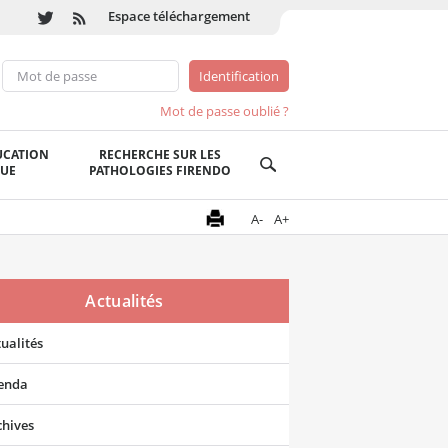
Espace téléchargement
Mot de passe oublié ?
UCATION
RECHERCHE SUR LES
QUE
PATHOLOGIES FIRENDO
A-
A+
Actualités
ualités
enda
chives