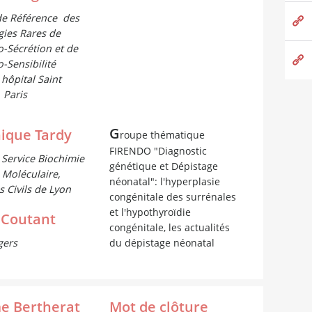
de Référence des
gies Rares de
no-Sécrétion et de
o-Sensibilité
, hôpital Saint
 Paris
G
ique Tardy
roupe thématique
FIRENDO "Diagnostic
Service Biochimie
génétique et Dépistage
 Moléculaire,
néonatal": l'hyperplasie
 Civils de Lyon
congénitale des surrénales
et l'hypothyroïdie
 Coutant
congénitale, les actualités
du dépistage néonatal
gers
e Bertherat
Mot de clôture