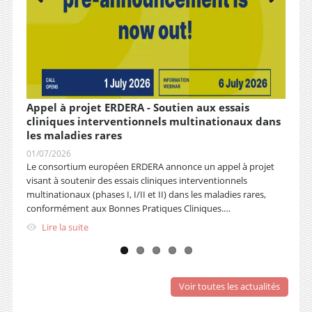
 le
Appel à projet ERDERA - Soutien aux essais
Appe
cliniques interventionnels multinationaux dans
le d
les maladies rares
fonc
vous
01/07/2026
17/08
s
Le consortium européen ERDERA annonce un appel à projet
La Dir
visant à soutenir des essais cliniques interventionnels
candid
multinationaux (phases I, I/II et II) dans les maladies rares,
Maladi
conformément aux Bonnes Pratiques Cliniques.…
pour 
Lire la suite
Lir
Voir toutes les actualités