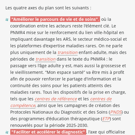
Les quatre axes du plan sont les suivants :
"Améliorer le parcours de vie et de soins"
,
où la
coordination entre les acteurs reste l'élément clé. Le
PNMR4 mise sur le renforcement du lien ville-hôpital en
impliquant davantage les ARS, le secteur médico-social et
les plateformes d'expertise maladies rares. On ne parle
plus uniquement de la
transition
enfant-adulte, mais des
périodes de
transition
dans le texte du PNMR4 : le
passage vers l'âge adulte y est, mais aussi la grossesse et
le vieillissement. “Mon espace santé” va être mis à profit
afin de pouvoir renforcer le partage d'information et la
continuité des soins pour les patients atteints des
maladies rares. Tous les dispositifs de la prise en charge,
tels que les
centres de référence
et les
centres de
compétence
, ainsi que les campagnes de création des
Protocoles Nationaux du Diagnostic et des Soins (
PNDS
) ou
des programmes d'éducation thérapeutique (
ETP
) sont
renouvelés pour la période 2025-2030.
"Faciliter et accélérer le diagnostic"
, l'axe qui officialise