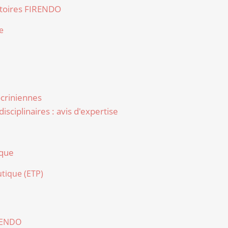
atoires FIRENDO
e
criniennes
sciplinaires : avis d'expertise
que
tique (ETP)
IRENDO