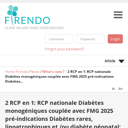
Forgot your password?
Article
Home Firendo
/
News
/
What's new ?
-
2 RCP en 1: RCP nationale
Diabètes monogéniques couplée avec FMG 2025 pré-indications
Diabètes...
A-
A+
2 RCP en 1: RCP nationale Diabètes
monogéniques couplée avec FMG 2025
pré-indications Diabètes rares,
lipoatrophiques et /ou diabète néonatal: