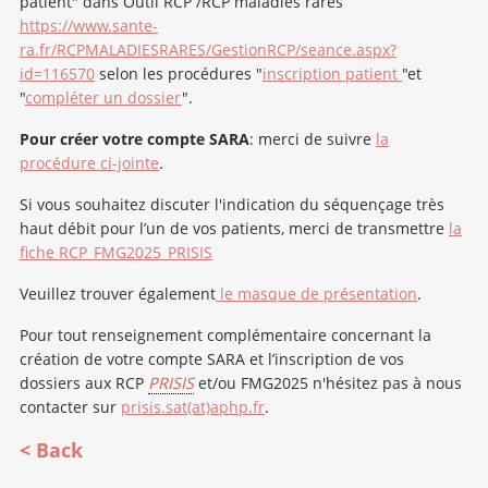
patient" dans Outil RCP /RCP maladies rares
https://www.sante-
ra.fr/RCPMALADIESRARES/GestionRCP/seance.aspx?
id=116570
selon les procédures "
inscription patient
"et
"
compléter un dossier
".
Pour créer votre compte SARA
: merci de suivre
la
procédure ci-jointe
.
Si vous souhaitez discuter l'indication du séquençage très
haut débit pour l’un de vos patients, merci de transmettre
la
fiche RCP_FMG2025_PRISIS
Veuillez trouver également
le masque de présentation
.
Pour tout renseignement complémentaire concernant la
création de votre compte SARA et l’inscription de vos
dossiers aux RCP
PRISIS
et/ou FMG2025 n'hésitez pas à nous
contacter sur
prisis.sat(at)aphp.fr
.
Back